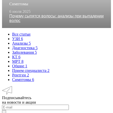
Симптомы
6 июля 2025
Почему сыпятся волосы: анализы при выпадении
волос
Все статьи
УЗИ
6
Анализы
5
Диагностика
5
Заболевания
5
КТ
6
МРТ
8
Общие
1
Прием специалиста
2
Рентген
2
Симптомы
6
Подписывайтесь
на новости и акции