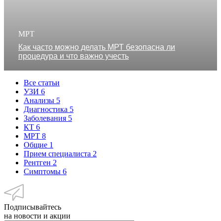
МРТ
Как часто можно делать МРТ безопасна ли
процедура и что важно учесть
Все статьи
УЗИ
6
Анализы
5
Диагностика
5
Заболевания
5
КТ
6
МРТ
8
Общие
1
Прием специалиста
2
Рентген
2
Симптомы
6
Подписывайтесь
на новости и акции