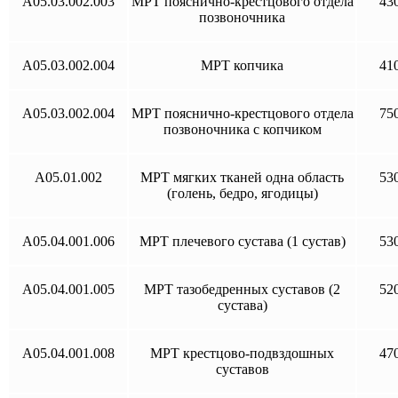
A05.03.002.003
МРТ пояснично-крестцового отдела
43
позвоночника
A05.03.002.004
МРТ копчика
41
A05.03.002.004
МРТ пояснично-крестцового отдела
75
позвоночника с копчиком
A05.01.002
МРТ мягких тканей одна область
53
(голень, бедро, ягодицы)
A05.04.001.006
МРТ плечевого сустава (1 сустав)
53
A05.04.001.005
МРТ тазобедренных суставов (2
52
сустава)
A05.04.001.008
МРТ крестцово-подвздошных
47
суставов