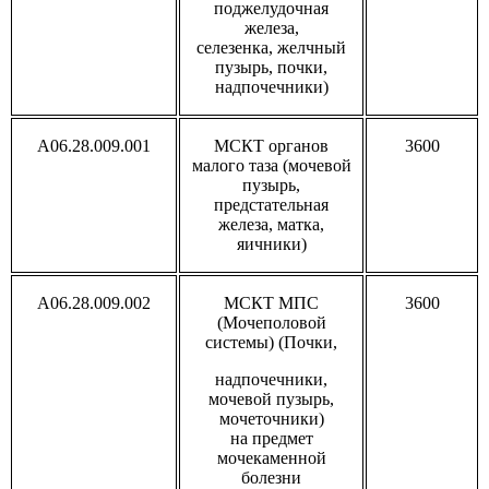
поджелудочная
железа,
селезенка, желчный
пузырь, почки,
надпочечники)
A06.28.009.001
МСКТ органов
3600
малого таза (мочевой
пузырь,
предстательная
железа, матка,
яичники)
A06.28.009.002
МСКТ МПС
3600
(Мочеполовой
системы) (Почки,
надпочечники,
мочевой пузырь,
мочеточники)
на предмет
мочекаменной
болезни