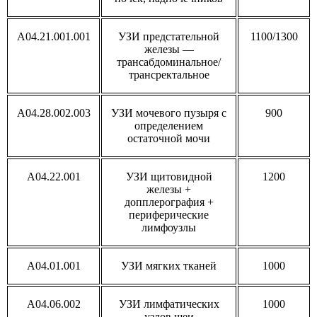
A04.21.001.001
УЗИ предстательной
1100/1300
железы —
трансабдоминальное/
трансректальное
A04.28.002.003
УЗИ мочевого пузыря с
900
определением
остаточной мочи
A04.22.001
УЗИ щитовидной
1200
железы +
допплерография +
периферические
лимфоузлы
A04.01.001
УЗИ мягких тканей
1000
A04.06.002
УЗИ лимфатических
1000
узлов шеи