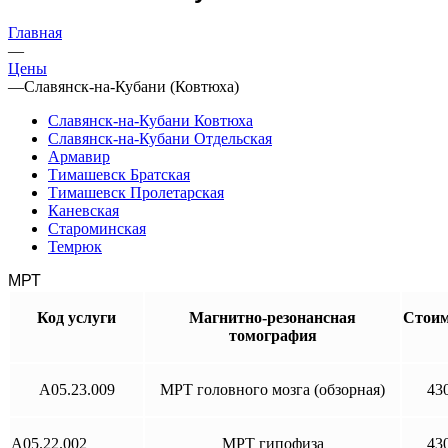
Главная
—
Цены
—
Славянск-на-Кубани (Ковтюха)
Славянск-на-Кубани Ковтюха
Славянск-на-Кубани Отдельская
Армавир
Тимашевск Братская
Тимашевск Пролетарская
Каневская
Староминская
Темрюк
МРТ
Код услуги
Магнитно-резонансная
Стоим
томография
A05.23.009
МРТ головного мозга (обзорная)
43
A05.22.002
МРТ гипофиза
43