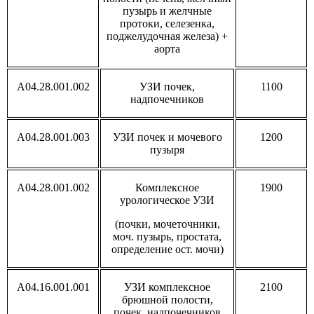
пузырь и желчные
протоки, селезенка,
поджелудочная железа) +
аорта
A04.28.001.002
УЗИ почек,
1100
надпочечников
A04.28.001.003
УЗИ почек и мочевого
1200
пузыря
A04.28.001.002
Комплексное
1900
урологическое УЗИ
(почки, мочеточники,
моч. пузырь, простата,
определение ост. мочи)
A04.16.001.001
УЗИ комплексное
2100
брюшной полости,
почек, надпочечников