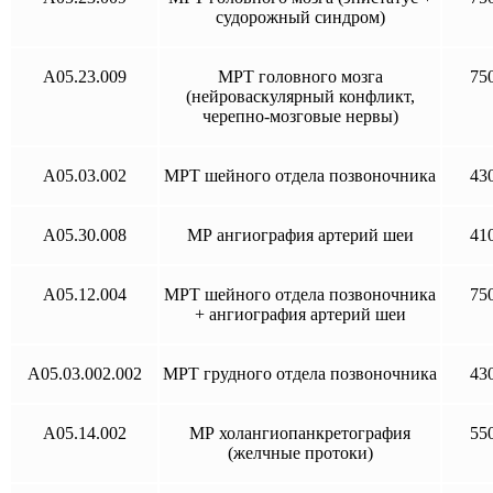
судорожный синдром)
A05.23.009
МРТ головного мозга
75
(нейроваскулярный конфликт,
черепно-мозговые нервы)
А05.03.002
МРТ шейного отдела позвоночника
43
A05.30.008
МР ангиография артерий шеи
41
A05.12.004
МРТ шейного отдела позвоночника
75
+ ангиография артерий шеи
A05.03.002.002
МРТ грудного отдела позвоночника
43
A05.14.002
МР холангиопанкретография
55
(желчные протоки)