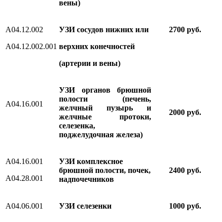
вены)
А04.12.002
УЗИ сосудов нижних или
2700
руб.
А04.12.002.001
верхних конечностей
(артерии и вены)
УЗИ органов брюшной
полости (печень,
A04.16.001
желчный пузырь и
2000 руб.
желчные протоки,
селезенка,
поджелудочная железа)
A04.16.001
УЗИ комплексное
брюшной полости, почек,
2400 руб.
А04.28.001
надпочечников
A04.06.001
УЗИ селезенки
1000 руб.